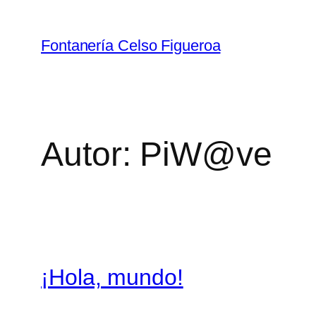
Saltar
al
Fontanería Celso Figueroa
contenido
Autor:
PiW@ve
¡Hola, mundo!